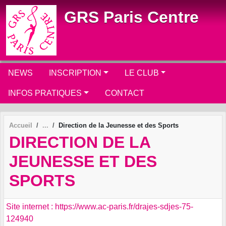
Panneau de gestion des cookies
GRS Paris Centre
NEWS
INSCRIPTION
LE CLUB
INFOS PRATIQUES
CONTACT
Accueil
Direction de la Jeunesse et des Sports
DIRECTION DE LA
JEUNESSE ET DES
SPORTS
Site internet : https://www.ac-paris.fr/drajes-sdjes-75-
124940