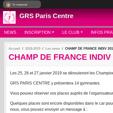
Panneau de gestion des cookies
Se connecter
GRS Paris Centre
NEWS
INSCRIPTION
LE CLUB
INFOS PRA
Accueil
2018-2019
Les news
CHAMP DE FRANCE INDIV 20
CHAMP DE FRANCE INDIV
Les 25, 26 et 27 janvier 2019 se dérouleront les Champi
GRS PARIS CENTRE y présentera 14 gymnastes.
Vous pouvez réserver vos places auprès de l'organisateur
Quelques places sont encore disponibles dans le car pour l'
nous, vous pouvez envoyer un message à :