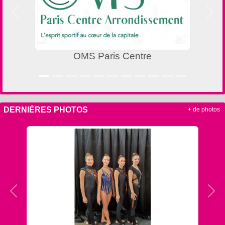
Précedent
Suiv
OMS Paris Centre
DERNIÈRES PHOTOS
+ de photos
Précedent
Sui