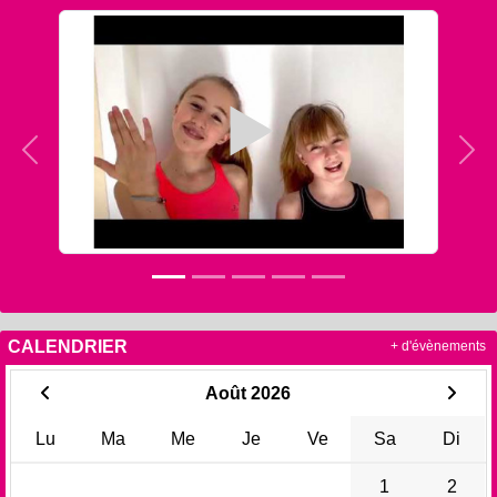
Précedent
Sui
CALENDRIER
+ d'évènements
Août 2026
Lu
Ma
Me
Je
Ve
Sa
Di
1
2