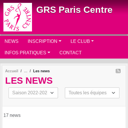
Panneau de gestion des cookies
GRS Paris Centre
NEWS
INSCRIPTION
LE CLUB
INFOS PRATIQUES
CONTACT
Accueil
Les news
LES NEWS
17 news