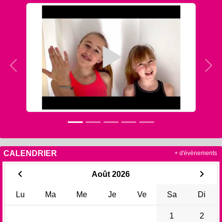
Précedent
Sui
CALENDRIER
+ d'évènements
Août 2026
Lu
Ma
Me
Je
Ve
Sa
Di
1
2