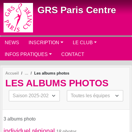
Panneau de gestion des cookies
GRS Paris Centre
NEWS
INSCRIPTION
LE CLUB
INFOS PRATIQUES
CONTACT
Accueil
Les albums photos
LES ALBUMS PHOTOS
3 albums photo
individuel régional
18 photos