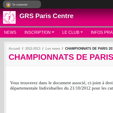
Panneau de gestion des cookies
Se connecter
GRS Paris Centre
NEWS
INSCRIPTION
LE CLUB
INFOS PRA
Accueil
2012-2013
Les news
CHAMPIONNATS DE PARIS 20
CHAMPIONNATS DE PARIS
Vous trouverez dans le document associé, ci-joint à droi
départementale Individuelles du 21/10/2012 pour les cat