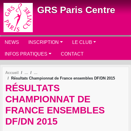
Panneau de gestion des cookies
GRS Paris Centre
NEWS
INSCRIPTION
LE CLUB
INFOS PRATIQUES
CONTACT
Accueil
Résultats Championnat de France ensembles DF/DN 2015
RÉSULTATS
CHAMPIONNAT DE
FRANCE ENSEMBLES
DF/DN 2015