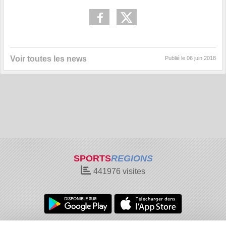
Voir toutes les news
Publié le
06 juin 2018
SPORTS
REGIONS
441976
visites