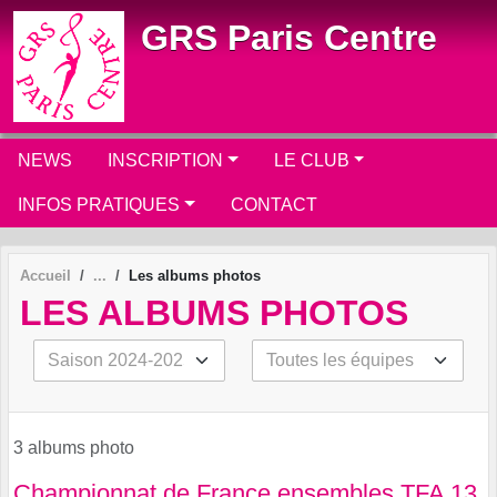
Panneau de gestion des cookies
GRS Paris Centre
NEWS
INSCRIPTION
LE CLUB
INFOS PRATIQUES
CONTACT
Accueil
Les albums photos
LES ALBUMS PHOTOS
3 albums photo
Championnat de France ensembles TFA 13