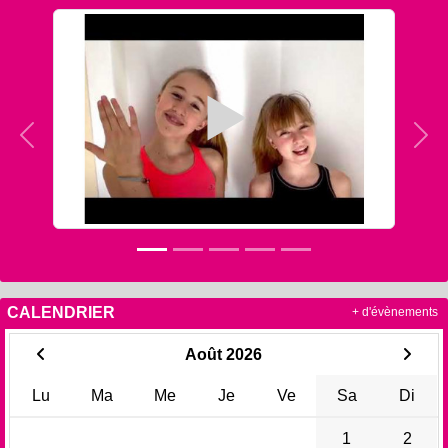
Précedent
Sui
CALENDRIER
+ d'évènements
Août 2026
Lu
Ma
Me
Je
Ve
Sa
Di
1
2