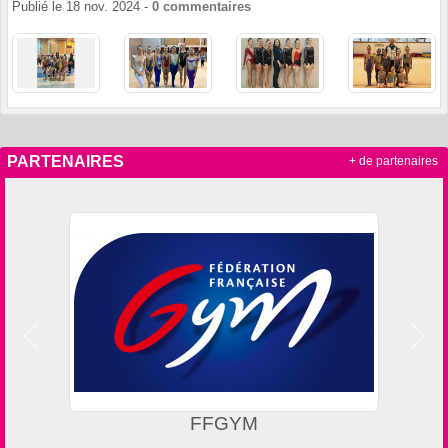
Publié le
18 nov. 2024
-
0
commentaires
PARTENAIRES
+ de partenaires
Précedent
Suiv
FFGYM