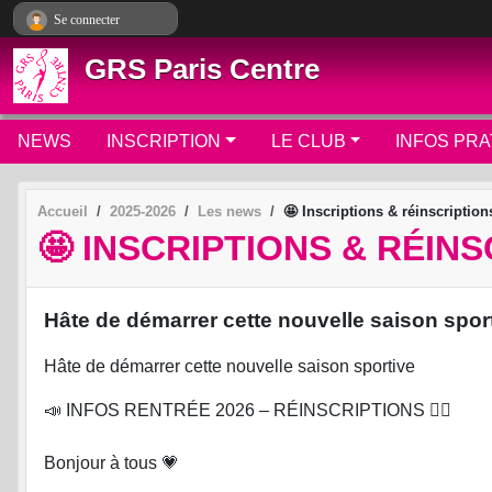
Panneau de gestion des cookies
Se connecter
GRS Paris Centre
NEWS
INSCRIPTION
LE CLUB
INFOS PRA
Accueil
2025-2026
Les news
🤩 Inscriptions & réinscription
🤩 INSCRIPTIONS & RÉINS
Hâte de démarrer cette nouvelle saison spo
Hâte de démarrer cette nouvelle saison sportive
📣 INFOS RENTRÉE 2026 – RÉINSCRIPTIONS 🤸‍♀️
Bonjour à tous 💗