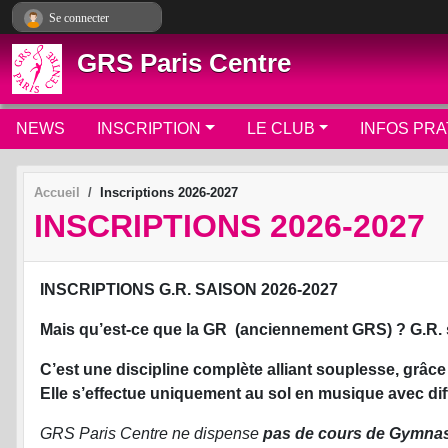
Panneau de gestion des cookies
Se connecter
GRS Paris Centre
NEWS
INSCRIPTION
LE CLUB
INFOS PRA
Accueil
Inscriptions 2026-2027
INSCRIPTIONS 2026-2027
INSCRIPTIONS G.R. SAISON 2026-2027
Mais qu’est-ce que la GR (anciennement GRS) ? G.R.
C’est une discipline complète alliant souplesse, grâce
Elle s’effectue uniquement au sol en musique avec dif
GRS Paris Centre ne dispense
pas de cours de Gymnast