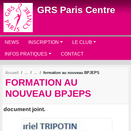
Panneau de gestion des cookies
GRS Paris Centre
NEWS
INSCRIPTION
LE CLUB
INFOS PRATIQUES
CONTACT
Accueil
formation au nouveau BPJEPS
FORMATION AU
NOUVEAU BPJEPS
document joint.