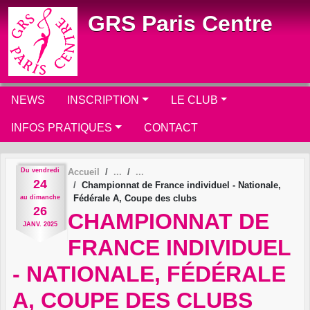
Panneau de gestion des cookies
GRS Paris Centre
NEWS
INSCRIPTION
LE CLUB
INFOS PRATIQUES
CONTACT
Du
vendredi
Accueil
24
Championnat de France individuel - Nationale,
Fédérale A, Coupe des clubs
au
dimanche
26
CHAMPIONNAT DE
JANV.
2025
FRANCE INDIVIDUEL
- NATIONALE, FÉDÉRALE
A, COUPE DES CLUBS