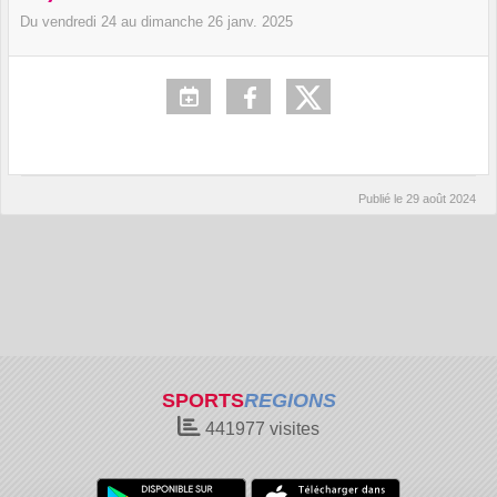
Du
vendredi
24
au
dimanche
26
janv.
2025
Publié le
29 août 2024
SPORTS
REGIONS
441977
visites