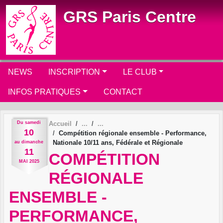
Panneau de gestion des cookies
GRS Paris Centre
NEWS
INSCRIPTION
LE CLUB
INFOS PRATIQUES
CONTACT
Du
samedi
Accueil
10
Compétition régionale ensemble - Performance,
Nationale 10/11 ans, Fédérale et Régionale
au
dimanche
11
COMPÉTITION
MAI
2025
RÉGIONALE
ENSEMBLE -
PERFORMANCE,